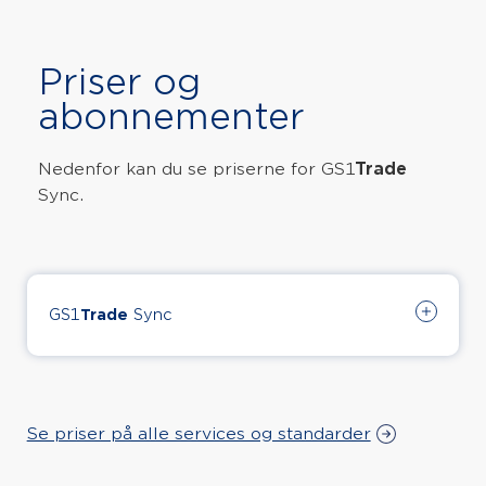
Priser og
abonnementer
Nedenfor kan du se priserne for GS1
Trade
Sync.
GS1
Trade
Sync
For at benytte GS1
Trade
Sync kræver det et
årligt abonnement, samt et eller flere årlige
forbrugsabonnementer.
Se priser på alle services og standarder
Dit forbrug vil blive opkrævet alt efter om