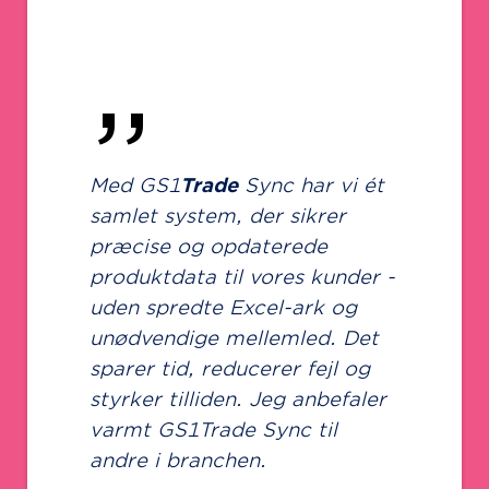
”
Vi benyt
”
som vore
til udvek
både til
 GS1
Trade
Sync har vi ét
udenland
let system, der sikrer
Derudover
cise og opdaterede
produktda
duktdata til vores kunder -
GS1
Trad
n spredte Excel-ark og
overenss
dvendige mellemled. Det
fysiske 
er tid, reducerer fejl og
digitale d
ker tilliden. Jeg anbefaler
led i for
mt GS1Trade Sync til
ud til fo
re i branchen.