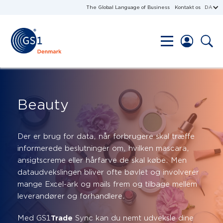
The Global Language of Business
Kontakt os
DA
Beauty
Der er brug for data, når forbrugere skal træffe
informerede beslutninger om, hvilken mascara,
ansigtscreme eller hårfarve de skal købe. Men
dataudvekslingen bliver ofte bøvlet og involverer
mange Excel-ark og mails frem og tilbage mellem
leverandører og forhandlere.
Med GS1
Trade
Sync kan du nemt udveksle dine