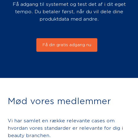
Få adgang til systemet og test det af i dit eget
Kræver GS1
Trade
Sync
tempo. Du betaler først, når du vil dele dine
abonnement:
produktdata med andre.
3.245 DKK /
GS1
Trade
Sync
ÅR
Koncernaftale
5.408 DKK /
Få din gratis adgang nu
GS1
Trade
Sync Solution
ÅR
Partner*
54.075 DKK /
FDA/GUDID tillæg
ÅR
GS1
Trade
Sync - flyt data
Mød vores medlemmer
fra en konto til en anden
5.150 DKK
Pris for data
Vi har samlet en række relevante cases om
7.725 DKK
hvordan vores standarder er relevante for dig i
Pris med billeder/stempler
beauty branchen.