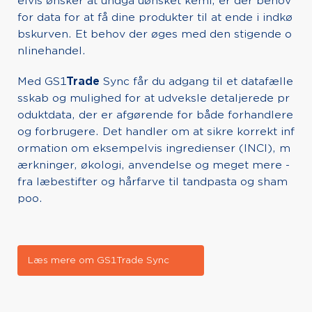
elvis ønsker at undgå uønsket kemi, er der behov
for data for at få dine produkter til at ende i indkø
bskurven. Et behov der øges med den stigende o
nlinehandel.
Med GS1
Trade
Sync får du adgang til et datafælle
sskab og mulighed for at udveksle detaljerede pr
oduktdata, der er afgørende for både forhandlere
og forbrugere. Det handler om at sikre korrekt inf
ormation om eksempelvis ingredienser (INCI), m
ærkninger, økologi, anvendelse og meget mere -
fra læbestifter og hårfarve til tandpasta og sham
poo.
Læs mere om GS1Trade Sync